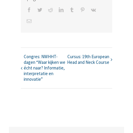
Facebook
Twitter
Reddit
LinkedIn
Tumblr
Pinterest
Vk
E-
mail
Congres: NWHHT-
Cursus: 19th European
Evenement
dagen “Waar kijken we
Head and Neck Course
écht naar? Informatie,
Navigatie
interpretatie en
innovatie”