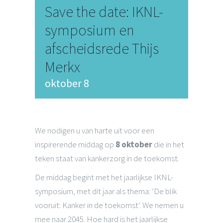
Save the date: IKNL-
symposium en
afscheidsrede Thijs
Merkx
oktober 8
We nodigen u van harte uit voor een
inspirerende middag op
8 oktober
die in het
teken staat van kankerzorg in de toekomst.
De middag begint met het jaarlijkse IKNL-
symposium, met dit jaar als thema: ‘De blik
vooruit: Kanker in de toekomst’. We nemen u
mee naar 2045. Hoe hard is het jaarlijkse